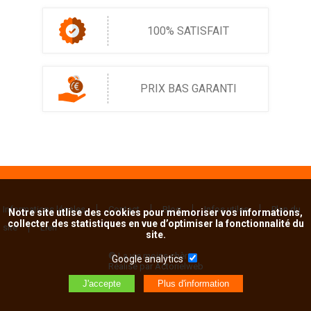
100% SATISFAIT
PRIX BAS GARANTI
Informations légales
Contact
Blog
Infos utiles
Plan du
Notre site utlise des cookies pour mémoriser vos informations,
collecter des statistiques en vue d’optimiser la fonctionnalité du
site
Lien
site.
© La vie moins chère
Google analytics
Réalisé par Actorielweb