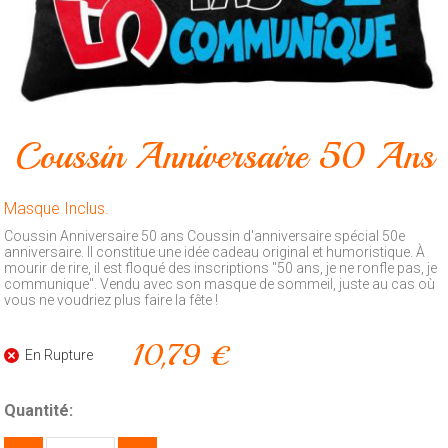
Animalerie
Outillage
Produits
ménagers
Coussin Anniversaire 50 Ans
Feux
d'artifice
Masque Inclus.
CONTACT
Coussin Anniversaire 50 ans Coussin d'anniversaire spécial 50e
anniversaire. Il constitue une idée cadeau original et humoristique. À
mourir de rire, il est floqué des inscriptions "50 ans, je ne ronfle pas, je
communique". Vendu avec son masque de sommeil, juste au cas où
vous ne voudriez plus faire la fête !
10,79 €
En Rupture
Quantité: